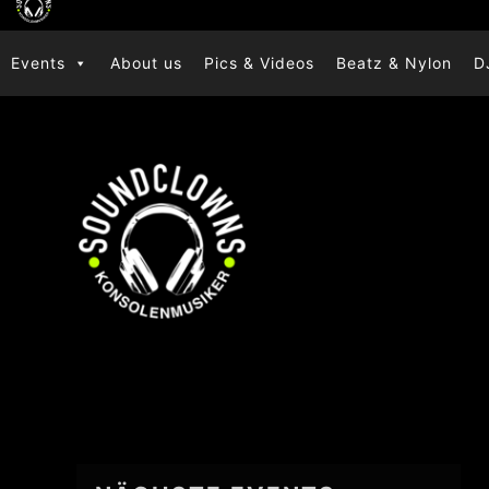
Zum
Inhalt
Events
About us
Pics & Videos
Beatz & Nylon
D
springen