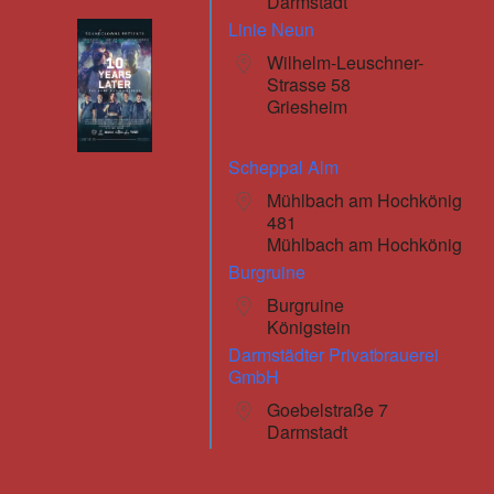
Darmstadt
Linie Neun
Wilhelm-Leuschner-
Strasse 58
Griesheim
Scheppal Alm
Mühlbach am Hochkönig
481
Mühlbach am Hochkönig
Burgruine
Burgruine
Königstein
Darmstädter Privatbrauerei
GmbH
Goebelstraße 7
Darmstadt