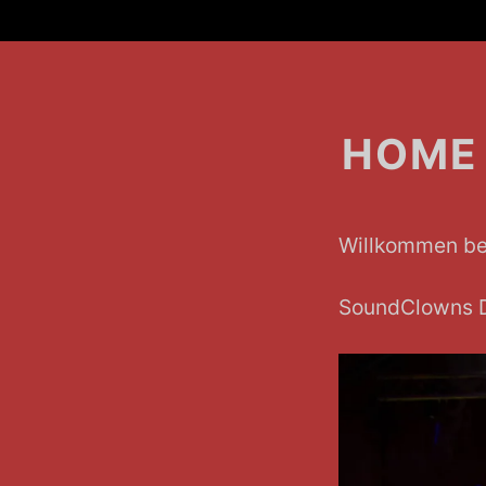
SoundClowns
HOME
Breadcrumb-
Willkommen be
Navigation
SoundClowns D