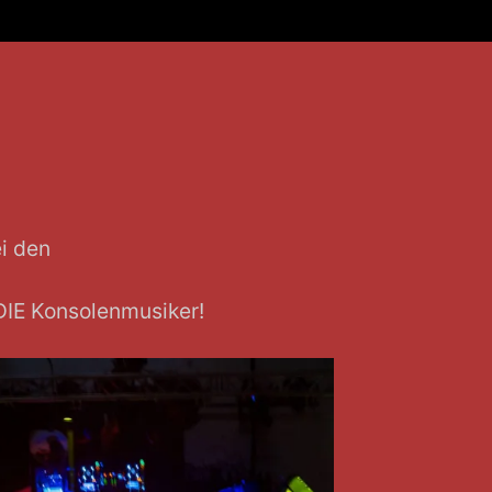
i den
IE Konsolenmusiker!