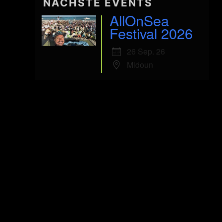
NÄCHSTE EVENTS
AllOnSea
Festival 2026
26 Sep. 26
Midoun