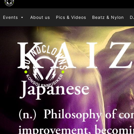
Zum
Inhalt
Events
About us
Pics & Videos
Beatz & Nylon
D
springen