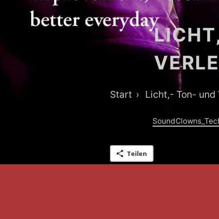
LICHT
VERLE
Breadcrumb-
Start
Licht,- Ton- und
Navigation
SoundClowns_Tech
Teilen