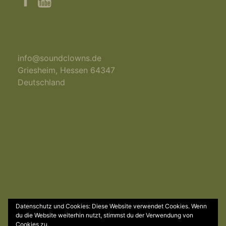
info@soundclowns.de
Griesheim
,
Hessen
64347
Deutschland
Datenschutz und Cookies: Diese Website verwendet Cookies. Wenn
© 2018 by Soundclowns | powered by
EXTRABYTE
du die Website weiterhin nutzt, stimmst du der Verwendung von
Cookies zu.