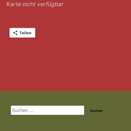
Karte nicht verfügbar
Teilen
Footer-
Inhalt
Suchen
nach: