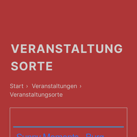
VERANSTALTUNG
SORTE
Breadcrumb-
Start
Veranstaltungen
Navigation
Veranstaltungsorte
Sunny Moments - Burg