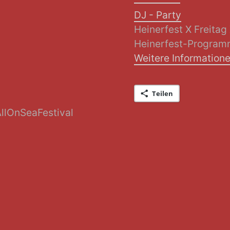
DJ - Party
Heinerfest X Freitag
Heinerfest-Progra
Weitere Information
Teilen
AllOnSeaFestival