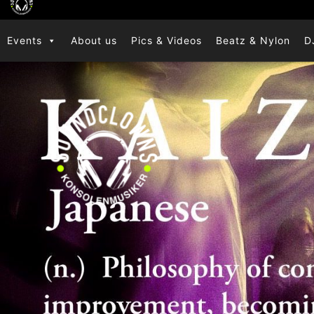
Zum
Inhalt
Events
About us
Pics & Videos
Beatz & Nylon
D
springen