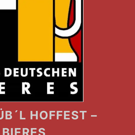
B´L HOFFEST –
 BIERES