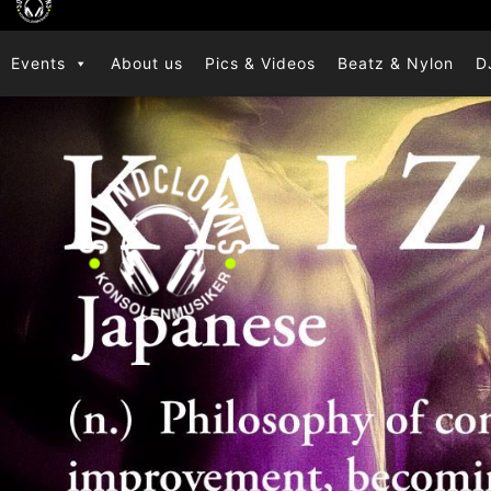
Zum
Inhalt
Events
About us
Pics & Videos
Beatz & Nylon
D
springen