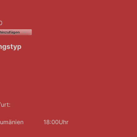
24
0
hinzufügen
erladen
Google Kalender
iCalendar
ngstyp
urt:
s. Rumänien 18:00Uhr