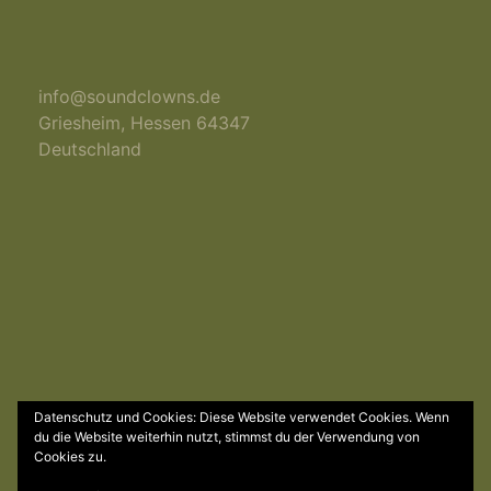
info@soundclowns.de
Griesheim
,
Hessen
64347
Deutschland
Datenschutz und Cookies: Diese Website verwendet Cookies. Wenn
© 2018 by Soundclowns | powered by
EXTRABYTE
du die Website weiterhin nutzt, stimmst du der Verwendung von
Cookies zu.
ZUM
ANFANG