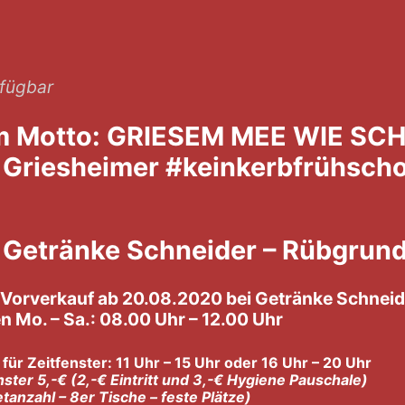
rfügbar
m Motto: GRIESEM MEE WIE SCH
. Griesheimer #keinkerbfrühsch
 Getränke Schneider – Rübgrund
im Vorverkauf ab 20.08.2020 bei Getränke
 Mo. – Sa.: 08.00 Uhr – 12.00 Uhr
lich für Zeitfenster: 11 Uhr – 15 Uhr oder 16 U
tfenster 5,-€ (2,-€ Eintritt und 3,-€ Hygiene Pau
e Ticketanzahl – 8er Tische – fes