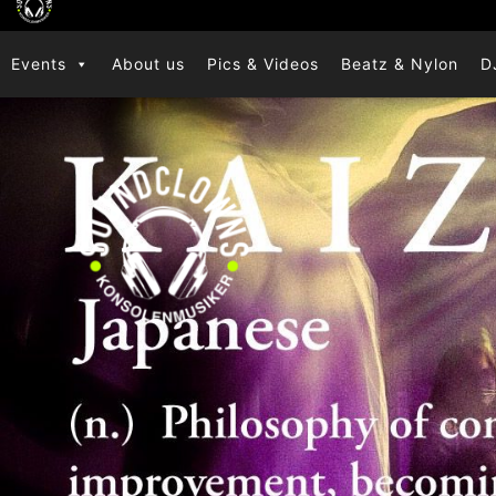
Zum
Inhalt
Events
About us
Pics & Videos
Beatz & Nylon
D
springen