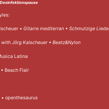
 Desinfektionspause
yles:
alscheuer •
Gitarre mediterran • Schmutzige Liede
wns with Jörg Kalscheuer • Beat
usica Latina
• Beach Flair
• openthesaurus