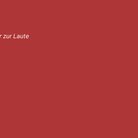
r zur Laute
z&Nylon