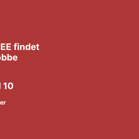
EE findet
obbe
 10
 Schneider
hr – 20 Uhr
schale)
te Plätze)