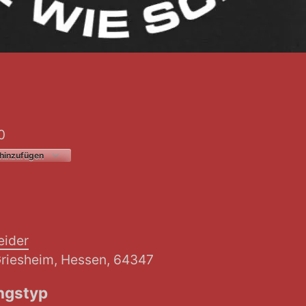
0
0
hinzufügen
erladen
Google Kalender
iCalendar
eider
Griesheim, Hessen, 64347
ngstyp