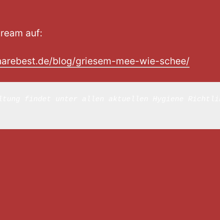
tream auf:
harebest.de/blog/griesem-mee-wie-schee/
ltung findet unter allen aktuellen Hygiene Richtlin