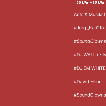
15 Uhr – 16 Uhr
Acts & Musikst
#Jörg „Kali“ K
#SoundClo
#
DJ WALL i • M
#DJ EM WHITE 
#David Henn
#SoundClowns 