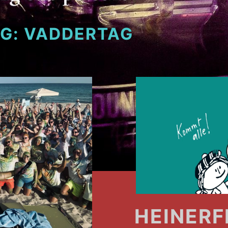
AG:
VADDERTAG
HEINERF