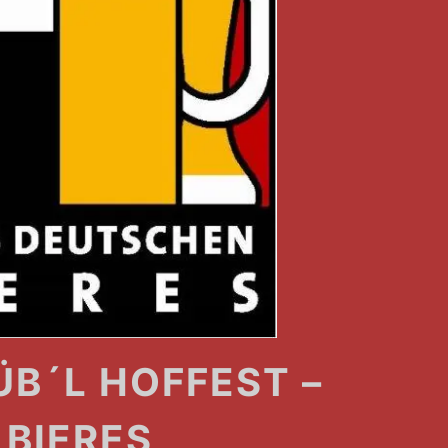
B´L HOFFEST –
 BIERES