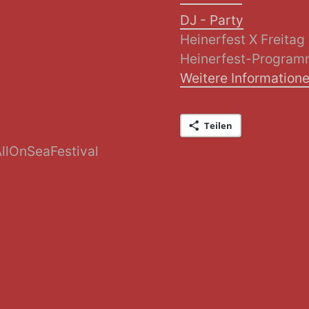
DJ - Party
Heinerfest X Freitag
Heinerfest-Progra
Weitere Information
Teilen
AllOnSeaFestival