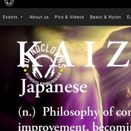
Zum
Inhalt
Events
About us
Pics & Videos
Beatz & Nylon
D
springen