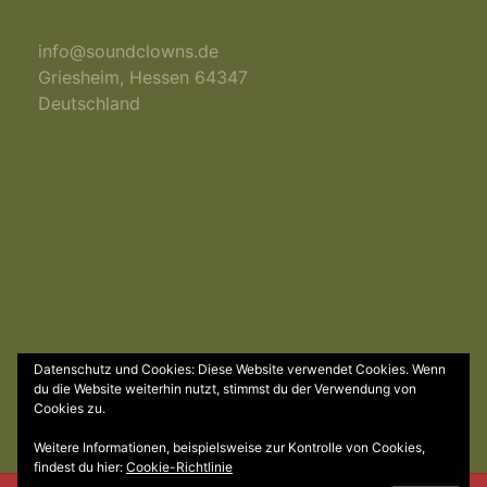
info@soundclowns.de
Griesheim
,
Hessen
64347
Deutschland
Datenschutz und Cookies: Diese Website verwendet Cookies. Wenn
© 2018 by Soundclowns | powered by
EXTRABYTE
du die Website weiterhin nutzt, stimmst du der Verwendung von
Cookies zu.
ZUM
ANFANG
Weitere Informationen, beispielsweise zur Kontrolle von Cookies,
findest du hier:
Cookie-Richtlinie