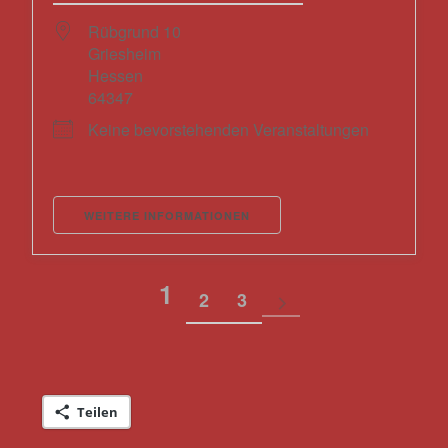
Rübgrund 10
Griesheim
Hessen
64347
Keine bevorstehenden Veranstaltungen
WEITERE INFORMATIONEN
1
2
3
Teilen