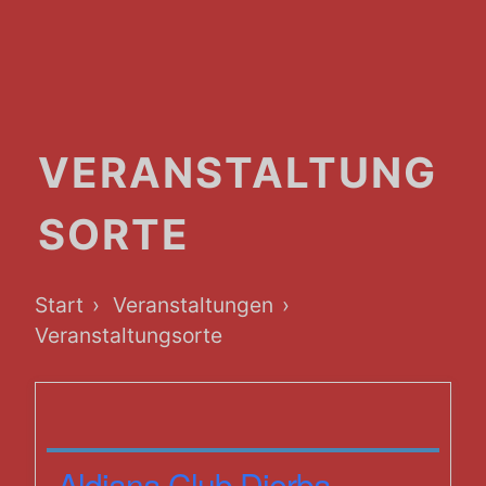
VERANSTALTUNG
SORTE
Breadcrumb-
Start
Veranstaltungen
Navigation
Veranstaltungsorte
Aldiana Club Djerba