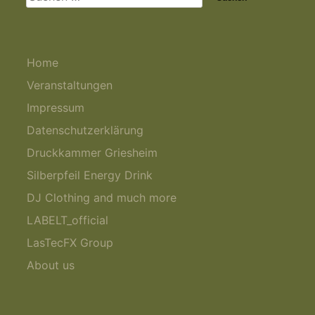
nach:
Home
Veranstaltungen
Impressum
Datenschutzerklärung
Druckkammer Griesheim
Silberpfeil Energy Drink
DJ Clothing and much more
LABELT_official
LasTecFX Group
About us