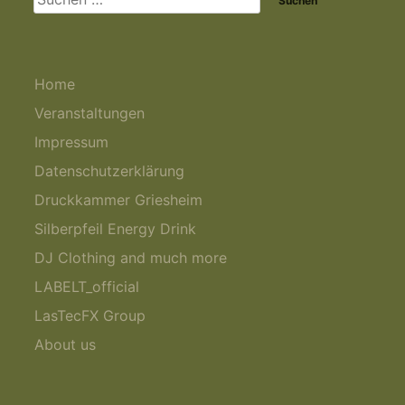
nach:
Home
Veranstaltungen
Impressum
Datenschutzerklärung
Druckkammer Griesheim
Silberpfeil Energy Drink
DJ Clothing and much more
LABELT_official
LasTecFX Group
About us